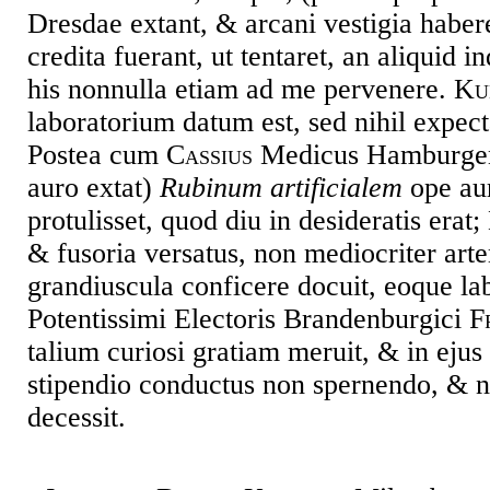
Dresdae extant, & arcani vestigia habere
credita fuerant, ut tentaret, an aliquid i
his nonnulla etiam ad me pervenere.
Ku
laboratorium datum est, sed nihil expect
Postea cum
Cassius
Medicus Hamburgensi
auro extat)
Rubinum artificialem
ope aur
protulisset, quod diu in desideratis erat;
& fusoria versatus, non mediocriter art
grandiuscula conficere docuit, eoque la
Potentissimi Electoris Brandenburgici
F
talium curiosi gratiam meruit, & in ejus 
stipendio conductus non spernendo, & n
decessit.