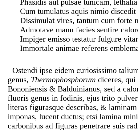
Phasidis aut pulsae tunicam, lethali
Cum tumulatus aquis nimio discedit 
Dissimulat vires, tantum cum forte 
Admotave manu facies sentire calo
Impiger emisso testatur fulgure vita
Immortale animae referens emblema
Ostendi ipse eidem curiosissimo talium
genus,
Thermophosphorum
diceres, qui 
Bononiensis & Balduinianus, sed a calor
fluoris genus in fodinis, ejus trito pulve
literas figurasque describas, & laminam
imponas, lucent ductus; etsi lamina mini
carbonibus ad figuras penetrare suis radi