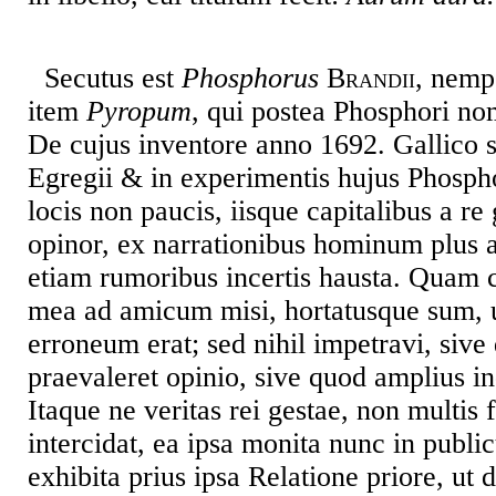
Secutus est
Phosphorus
Brandii
, nemp
item
Pyropum
, qui postea Phosphori no
De cujus inventore anno 1692. Gallico s
Egregii & in experimentis hujus Phosphor
locis non paucis, iisque capitalibus a re
opinor, ex narrationibus hominum plus 
etiam rumoribus incertis hausta. Quam 
mea ad amicum misi, hortatusque sum, 
erroneum erat; sed nihil impetravi, sive
praevaleret opinio, sive quod amplius i
Itaque ne veritas rei gestae, non multis 
intercidat, ea ipsa monita nunc in publi
exhibita prius ipsa Relatione priore, ut 