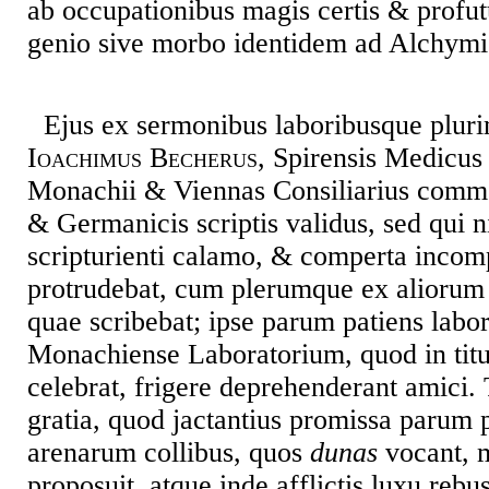
ab occupationibus magis certis & profut
genio sive morbo identidem ad Alchymis
Ejus ex sermonibus laboribusque plur
Ioachimus Becherus
, Spirensis Medicus
Monachii & Viennas Consiliarius comme
& Germanicis scriptis validus, sed qui 
scripturienti calamo, & comperta inco
protrudebat, cum plerumque ex aliorum n
quae scribebat; ipse parum patiens lab
Monachiense Laboratorium, quod in titu
celebrat, frigere deprehenderant amici
gratia, quod jactantius promissa parum 
arenarum collibus, quos
dunas
vocant, 
proposuit, atque inde afflictis luxu reb