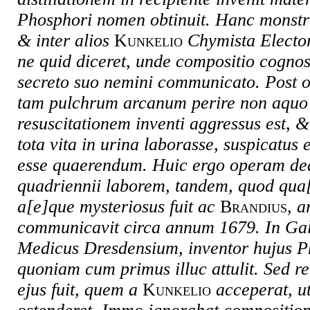
Phosphori nomen obtinuit. Hanc monstr
& inter alios
Kunkelio
Chymista Elector
ne quid diceret, unde compositio cognos
secreto suo nemini communicato. Post o
tam pulchrum arcanum perire non aquo 
resuscitationem inventi aggressus est, 
tota vita in urina laborasse, suspicatus
esse quaerendum. Huic ergo operam ded
quadriennii laborem, tandem, quod qua[
a[e]que mysteriosus fuit ac
Brandius
,
a
communicavit circa annum 1679. In Gal
Medicus Dresdensium, inventor hujus P
quoniam cum primus illuc attulit. Sed re
ejus fuit, quem a
Kunkelio
acceperat, ut