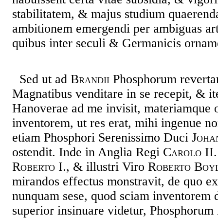
stabilitatem, & majus studium quaerenda
ambitionem emergendi per ambiguas artes
quibus inter seculi & Germanicis ornam
Sed ut ad
Brandii
Phosphorum reverta
Magnatibus venditare in se recepit, & i
Hanoverae ad me invisit, materiamque 
inventorem, ut res erat, mihi ingenue 
etiam Phosphori Serenissimo Duci
Joha
ostendit. Inde in Anglia Regi
Carolo II.
Roberto I.
, & illustri Viro
Roberto Boyl
mirandos effectus monstravit, de quo e
nunquam sese, quod sciam inventorem di
superior insinuare videtur, Phosphorum 