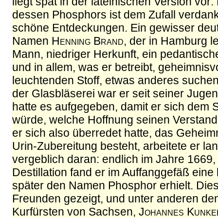
liegt spät in der lateinischen Version vor
dessen Phosphors ist dem Zufall verdankt
schöne Entdeckungen. Ein gewisser deu
Namen
Henning Brand
, der in Hamburg l
Mann, niedriger Herkunft, ein pedantisch
und in allem, was er betreibt, geheimnisvo
leuchtenden Stoff, etwas anderes suche
der Glasbläserei war er seit seiner Juge
hatte es aufgegeben, damit er sich dem
würde, welche Hoffnung seinen Verstand
er sich also überredet hatte, das Geheimn
Urin-Zubereitung besteht, arbeitete er la
vergeblich daran: endlich im Jahre 1669,
Destillation fand er im Auffanggefäß eine
später den Namen Phosphor erhielt. Die
Freunden gezeigt, und unter anderen d
Kurfürsten von Sachsen,
Johannes Kunke