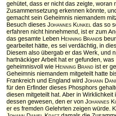
gehütet, dass er nicht das zeigte, woran
Zusammensetzung erkennen könnte, und 
gemacht sein Geheimnis niemandem mitz
Besuch dieses
Johannes Kunkel
das so s
erfahren nicht hinnehmend, ist er zum A
das gesamte Leben
Henning Brand
s beur
gearbeitet hätte, es sei verdächtig, in 
Diesem also übergab er das Werk, und 
hartnäckiger Arbeit hat er gefunden, was
geheimnisvoll wie
Henning Brand
ist er g
Geheimnis niemandem mitgeteilt hatte bi
Frankreich und England wird
Johann Dani
für den Erfinder dieses Phosphors gehalten
diesen mitgeteilt hat. Aber in Wirklichkeit 
dessen gewesen, den er von
Johannes K
er es fremden Gelehrten zeigen würde. 
Johann Daniel Kraft
damals die Zusammen