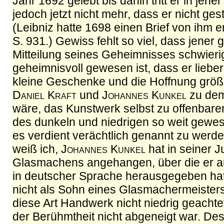
Jahr 1692 gelebt bis dahin tritt er in jene
jedoch jetzt nicht mehr, dass er nicht ges
(Leibniz hatte 1698 einen Brief von ihm er
S. 931.) Gewiss fehlt so viel, dass jener 
Mitteilung seines Geheimnisses schwieri
geheimnisvoll gewesen ist, dass er liebe
kleine Geschenke und die Hoffnung größ
Daniel Kraft
und
Johannes Kunkel
zu dem 
wäre, das Kunstwerk selbst zu offenbare
des dunkeln und niedrigen so weit gewes
es verdient verächtlich genannt zu werde
weiß ich,
Johannes Kunkel
hat in seiner 
Glasmachens angehangen, über die er au
in deutscher Sprache herausgegeben hat, 
nicht als Sohn eines Glasmachermeisters
diese Art Handwerk nicht niedrig geachte
der Berühmtheit nicht abgeneigt war. Des