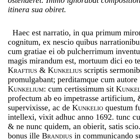
ostenderet. Immo ignorabat compositio
itinera sua obiret.
Haec est narratio, in qua primum miro
cognitum, ex nescio quibus narrationibu
cum gratiae ei ob pulcherrimum inventu
magis mirandum est, mortuum dici eo 
Kraftius & Kunkelius
scriptis sermonib
promulgabant; perditamque cum autore 
Kunkelium
: cum certissimum sit
Kunkel
profectum ab eo impetrasse artificium,
supervixisse, ac de
Kunkelio
questum fu
intellexi, vixit adhuc anno 1692. tunc cu
& ne nunc quidem, an obierit, satis scio
bonus ille
Brandius
in communicando suo