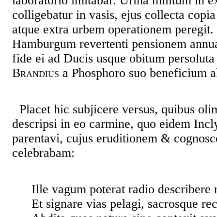
laboratorio imitabar. Urina militum in 
colligebatur in vasis, ejus collecta copi
atque extra urbem operationem peregit.
Hamburgum revertenti pensionem annua
fide ei ad Ducis usque obitum persoluta
Brandius
a Phosphoro suo beneficium al
Placet hic subjicere versus, quibus ol
descripsi in eo carmine, quo eidem Incl
parentavi, cujus eruditionem & cognosc
celebrabam:
Ille vagum poterat radio describer
Et signare vias pelagi, sacrosque re