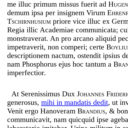
me illuc primum missus fuerit ad
Hugen
demum ipsa per insignem Virum
Ehren
Tschirnhusium
priore vice illuc ex Ger
Regia illic Academiae communicata; cu
monstraverat. An pro arcano aliquid pe
impetraverit, non comperi; certe
Boyli
descriptionem nactum, ostendit ipsius de
nam Phosphorus ejus hoc tantum a
Bran
imperfectior.
At Serenissimus Dux
Johannes Frideri
generosus,
mihi in mandatis dedit
, ut i
Venit ergo Hanoveram
Brandius
, & bon
communicavit, nam quicquid ipse agebat