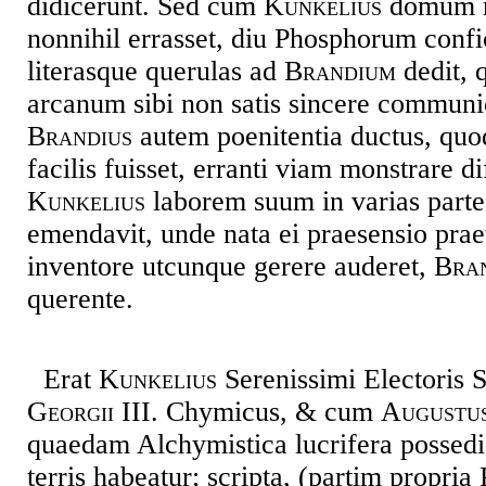
didicerunt. Sed cum
Kunkelius
domum re
nonnihil errasset, diu Phosphorum confi
literasque querulas ad
Brandium
dedit, 
arcanum sibi non satis sincere commun
Brandius
autem poenitentia ductus, qu
facilis fuisset, erranti viam monstrare di
Kunkelius
laborem suum in varias parte
emendavit, unde nata ei praesensio prae
inventore utcunque gerere auderet,
Bra
querente.
Erat
Kunkelius
Serenissimi Electoris 
Georgii III
. Chymicus, & cum
Augustu
quaedam Alchymistica lucrifera possediss
terris habeatur; scripta, (partim propri