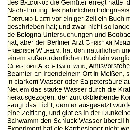
des
Balduinus
die Gemüter erregt hatte, d
Nachahmung des natürlichen bolognesisc
Fortunio Liceti
vor einiger Zeit ein Buch m
geschrieben hat; und zwar nicht so lange
de Bologna Untersuchungen und Beoba
hat, aber der Berliner Arzt
Christian Menz
Friedrich Wilhelm
, hat den natürlichen un
einem außerordentlichen Büchlein verglic
Christoph Adolf Baldewein
, Amtsvorstehe
Beamter an irgendeinem Ort in Meißen, s
in starkem Wasser oder Salpetersäure au
Neuem das starke Wasser durch die Kraf
herausgezogen; der zurückbleibende Kör
saugt das Licht, dem er ausgesetzt wurde
eine Zeitlang, und gibt es in der Dunkelhe
Schwamm den Schluck Wasser überall he
Experiment hat die Karthesianer nicht we