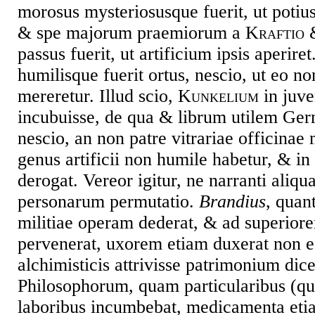
morosus mysteriosusque fuerit, ut poti
& spe majorum praemiorum a
Kraftio 
passus fuerit, ut artificium ipsis aperir
humilisque fuerit ortus, nescio, ut eo n
mereretur. Illud scio,
Kunkelium
in juven
incubuisse, de qua & librum utilem Ger
nescio, an non patre vitrariae officinae
genus artificii non humile habetur, & in 
derogat. Vereor igitur, ne narranti aliqua
personarum permutatio.
Brandius
, quan
militiae operam dederat, & ad superior
pervenerat, uxorem etiam duxerat non e
alchimisticis attrivisse patrimonium dic
Philosophorum, quam particularibus (q
laboribus incumbebat, medicamenta etia