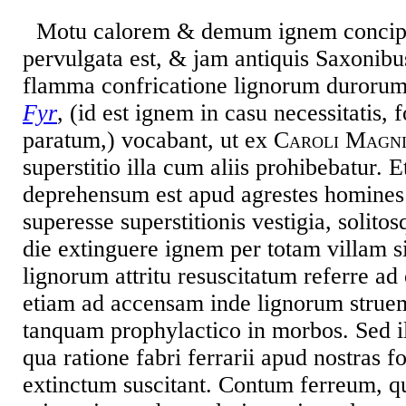
Motu calorem & demum ignem conciper
pervulgata est, & jam antiquis Saxonibu
flamma confricatione lignorum durorum
Fyr
, (id est ignem in casu necessitatis, 
paratum,) vocabant, ut ex
Caroli Magn
superstitio illa cum aliis prohibebatur. 
deprehensum est apud agrestes homines 
superesse superstitionis vestigia, solito
die extinguere ignem per totam villam 
lignorum attritu resuscitatum referre a
etiam ad accensam inde lignorum struem
tanquam prophylactico in morbos. Sed i
qua ratione fabri ferrarii apud nostras f
extinctum suscitant. Contum ferreum, qu