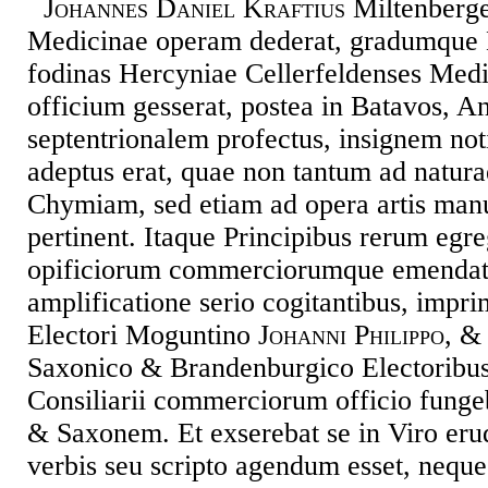
Johannes Daniel Kraftius
Miltenbergen
Medicinae operam dederat, gradumque 
fodinas Hercyniae Cellerfeldenses Medi
officium gesserat, postea in Batavos,
septentrionalem profectus, insignem no
adeptus erat, quae non tantum ad natur
Chymiam, sed etiam ad opera artis ma
pertinent. Itaque Principibus rerum egr
opificiorum commerciorumque emendat
amplificatione serio cogitantibus, impr
Electori Moguntino
Johanni Philippo
, &
Saxonico & Brandenburgico Electoribus 
Consiliarii commerciorum officio fung
& Saxonem. Et exserebat se in Viro erud
verbis seu scripto agendum esset, neque