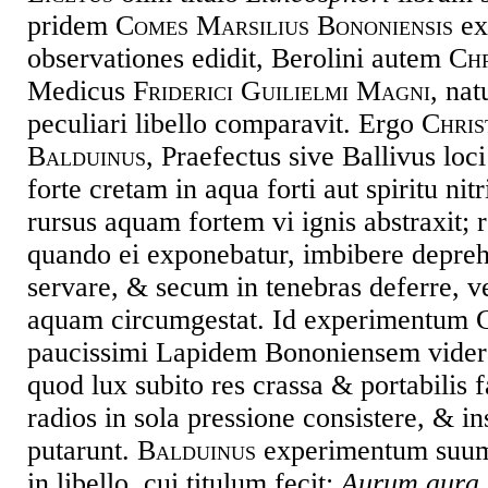
pridem
Comes Marsilius Bononiensis
ex
observationes edidit, Berolini autem
Chr
Medicus
Friderici Guilielmi Magni
, nat
peculiari libello comparavit. Ergo
Chris
Balduinus
, Praefectus sive Ballivus loc
forte cretam in aqua forti aut spiritu nitr
rursus aquam fortem vi ignis abstraxit;
quando ei exponebatur, imbibere depreh
servare, & secum in tenebras deferre, v
aquam circumgestat. Id experimentum C
paucissimi Lapidem Bononiensem videra
quod lux subito res crassa & portabilis fa
radios in sola pressione consistere, & i
putarunt.
Balduinus
experimentum suum 
in libello, cui titulum fecit:
Aurum aura.