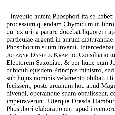
Inventio autem Phosphori ita se habet:
processum quendam Chymicum in libro t
qui ex urina parare docebat liquorem ap
particulae argenti in aurum maturandae.
Phosphorum suum invenit. Intercedebat i
Johanne Daniele Kraftio
. Consiliario
Electorem Saxoniae, & per hunc cum
J
cubiculi ejusdem Principis ministro, se
sub hujus nominis velamento obibat. H
fecissent, poste arcanum hoc apud Mag
divendi, operamque suam obtulissent, 
impetraverunt. Uterque Dresda Hambur
Phosphori elaborationem apud inventor