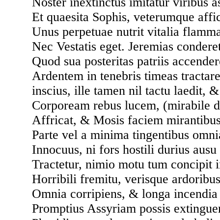
Noster inextinctus imitatur viribus as
Et quaesita Sophis, veterumque affic
Unus perpetuae nutrit vitalia flamm
Nec Vestatis eget. Jeremias conderet 
Quod sua posteritas patriis accendere
Ardentem in tenebris timeas tractare
inscius, ille tamen nil tactu laedit, &
Corpoream rebus lucem, (mirabile d
Affricat, & Mosis faciem mirantibus
Parte vel a minima tingentibus omni
Innocuus, ni fors hostili durius ausu
Tractetur, nimio motu tum concipit i
Horribili fremitu, verisque ardoribus
Omnia corripiens, & longa incendia
Promptius Assyriam possis extingue