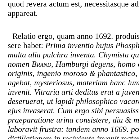
quod revera actum est, necessitasque a
appareat.
Relatio ergo, quam anno 1692. produise
sere habet:
Prima inventio hujus Phospho
multa alia pulchra inventa. Chymista 
nomen
Brand
, Hamburgi degens, homo o
originis, ingenio moroso & phantastico
agebat, mysteriosus, materiam hanc lu
invenit. Vitraria arti deditus erat a juve
deseruerat, ut lapidi philosophico vaca
ejus invaserat. Cum ergo sibi persuasiss
praeparatione urina consistere, diu & mu
laboravit frustra: tandem anno 1669. po
distillationem in recipiente invenit mat