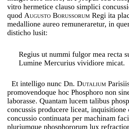
vitro hermetice clauso simplici concussi
quod
Augusto Borussorum
Regi ita pla
medallione aureo remuneraretur, in qu
disticho lusit:
Regius ut nummi fulgor mea recta su
Lumine Mercurius vividiore micat.
Et intelligo nunc Dn.
Dutalium
Parisii
promovendoque hoc Phosphoro non sine 
laborasse. Quantam lucem talibus phosp
concussis producere liceat, inquisition
concussio continuata per machinam facil
pluriumque phosphororum lux refractione