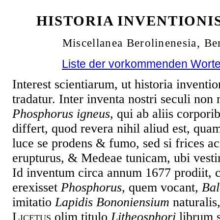
HISTORIA INVENTIONI
Miscellanea Berolinenesia, Be
Liste der vorkommenden Worte
Interest scientiarum, ut historia inven
tradatur. Inter inventa nostri seculi n
Phosphorus igneus
, qui ab aliis corpori
differt, quod revera nihil aliud est, qua
luce se prodens & fumo, sed si frices a
erupturus, & Medeae tunicam, ubi vestime
Id inventum circa annum 1677 prodiit, 
erexisset
Phosphorus
, quem vocant,
Bal
imitatio
Lapidis Bononiensium
naturalis
Licetus
olim titulo
Litheosphori
librum s