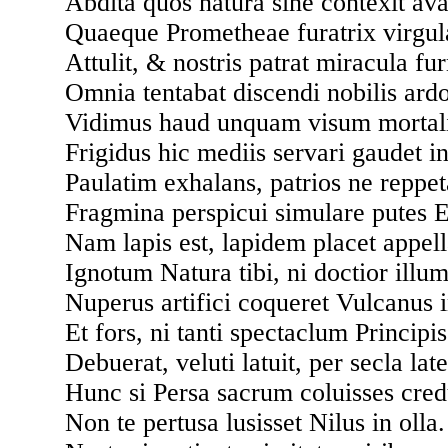
Abdita quos natura sine contexit ava
Quaeque Prometheae furatrix virgu
Attulit, & nostris patrat miracula fur
Omnia tentabat discendi nobilis ardo
Vidimus haud unquam visum mortal
Frigidus hic mediis servari gaudet in
Paulatim exhalans, patrios ne reppet
Fragmina perspicui simulare putes El
Nam lapis est, lapidem placet appel
Ignotum Natura tibi, ni doctior illu
Nuperus artifici coqueret Vulcanus i
Et fors, ni tanti spectaclum Principis
Debuerat, veluti latuit, per secla late
Hunc si Persa sacrum coluisses cre
Non te pertusa lusisset Nilus in olla.