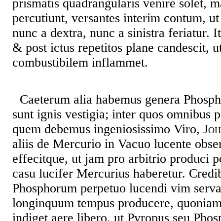
prismatis quadrangularis venire solet, ma
percutiunt, versantes interim contum, ut
nunc a dextra, nunc a sinistra feriatur. 
& post ictus repetitos plane candescit, 
combustibilem inflammet.
Caeterum alia habemus genera Phospho
sunt ignis vestigia; inter quos omnibus p
quem debemus ingeniosissimo Viro,
Joh
aliis de Mercurio in Vacuo lucente obser
effecitque, ut jam pro arbitrio produci 
casu lucifer Mercurius haberetur. Credib
Phosphorum perpetuo lucendi vim servar
longinquum tempus producere, quonia
indiget aere libero, ut Pyropus seu Phos