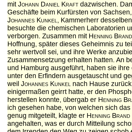
mit
Johann Daniel Kraft
dazwischen. Dam
Geschäfte beim Kurfürsten von Sachsen,
Johannes Kunkel
, Kammerherr desselben 
besuchte die chemischen Laboratorien 
verborgen. Zusammen mit
Henning Bran
Hoffnung, später dieses Geheimnis zu tei
sehr wertvoll sei, und ihre Werke anzubi
Zusammensetzung erhalten hatten. An be
und Hamburg ausgeführt, haben sie ihre 
unter den Erfindern ausgetauscht und geg
weil
Johannes Kunkel
nach Hause zurück
einigermaßen geirrt hatte, er den Phospho
herstellen konnte, übergab er
Henning Br
ich gesehen habe, von welchen sich das 
genug mitgeteilt, klagte er
Henning Brand
angehalten, was er durch Mitteilung sch
dem Irrenden den Weg zu zeigen schob e