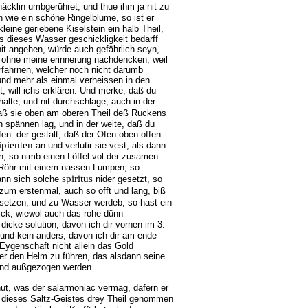
häcklin umbgerühret, und thue ihm ja nit zu
 wie ein schöne Ringelblume, so ist er
kleine geriebene Kiselstein ein halb Theil,
as dieses Wasser geschickligkeit bedarff
it angehen, würde auch gefährlich seyn,
h, ohne meine erinnerung nachdencken, weil
rfahrnen, welcher noch nicht darumb
 und mehr als einmal verheissen in den
, will ichs erklären. Und merke, daß du
alte, und nit durchschlage, auch in der
ß sie oben am oberen Theil deß Ruckens
n spännen lag, und in der weite, daß du
fen. der gestalt, daß der Ofen oben offen
ipienten
an und verlutir sie vest, als dann
hen, so nimb einen Löffel vol der zusamen
 Röhr mit einem nassen Lumpen, so
spiritus
ann sich solche
nider gesetzt, so
zum erstenmal, auch so offt und lang, biß
setzen, und zu Wasser werdeb, so hast ein
lck, wiewol auch das rohe dünn-
dicke solution, davon ich dir vornen im 3.
und kein anders, davon ich dir am ende
Eygenschaft nicht allein das Gold
uber den Helm zu führen, das alsdann seine
nd außgezogen werden.
hut, was der salarmoniac vermag, dafern er
da dieses Saltz-Geistes drey Theil genommen