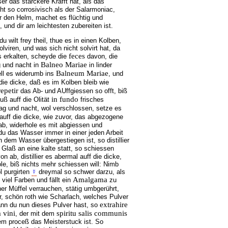
er das stärckere Krafft hat, als das
ht so corrosivisch als der Salarmoniac,
r den Helm, machet es flüchtig und
und dir am leichtesten zubereiten ist.
wilt frey theil, thue es in einen Kolben,
lviren, und was sich nicht solvirt hat, da
feces
es erkalten, scheyde die
davon, die
Balneo Mariae
g und nacht in
in linder
Balneum Mariae
tell es widerumb ins
, und
 die dicke, daß es im Kolben bleib wie
repetir
das Ab- und AUffgiessen so offt, biß
in fundo
uß auff die Olität
frisches
ag und nacht, wol verschlossen, setze es
uff die dicke, wie zuvor, das abgezogene
ab, widerhole es mit abgiessen und
du das Wasser immer in einer jeden Arbeit
 dem Wasser übergestiegen ist, so distillier
as Glaß an eine kalte statt, so schiessen
n ab, distillier es abermal auff die dicke,
le, biß nichts mehr schiessen will: Nimb
l purgirten
☿
dreymal so schwer darzu, als
Amalgama
viel Farben und fällt ein
zu
ner Müffel verrauchen, stätig umbgerührt,
, schön roth wie Scharlach, welches Pulver
extrahire
Wann du nun dieses Pulver hast, so
 vini
spiritu salis communis
, der mit dem
em proceß das Meisterstuck ist. So