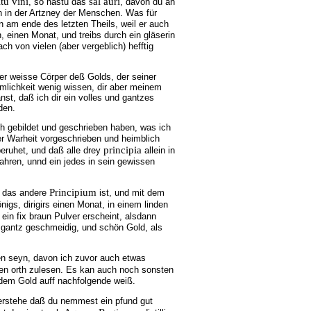
itu vini
sal auri
, so hastu das
, davon du an
 in der Artzney der Menschen. Was für
n am ende des letzten Theils, weil er auch
n, einen Monat, und treibs durch ein gläserin
ch von vielen (aber vergeblich) hefftig
er weisse Cörper deß Golds, der seiner
imlichkeit wenig wissen, dir aber meinem
st, daß ich dir ein volles und gantzes
den.
ch gebildet und geschrieben haben, was ich
ter Warheit vorgeschrieben und heimblich
principia
eruhet, und daß alle drey
allein in
hren, unnd ein jedes in sein gewissen
Principium
g das andere
ist, und mit dem
gs, dirigirs einen Monat, in einem linden
 ein fix braun Pulver erscheint, alsdann
 gantz geschmeidig, und schön Gold, als
 seyn, davon ich zuvor auch etwas
en orth zulesen. Es kan auch noch sonsten
ß dem Gold auff nachfolgende weiß.
erstehe daß du nemmest ein pfund gut