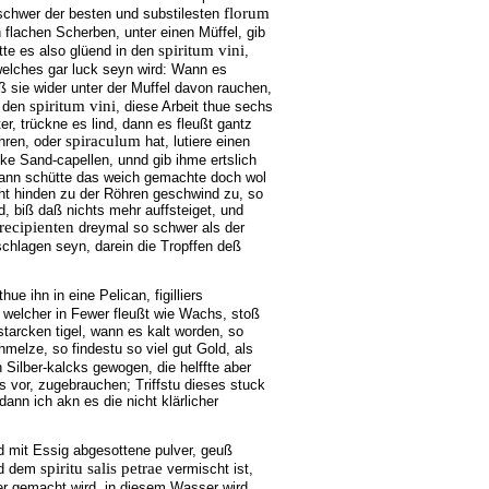
florum
 schwer der besten und substilesten
n flachen Scherben, unter einen Müffel, gib
spiritum vini
tte es also glüend in den
,
elches gar luck seyn wird: Wann es
aß sie wider unter der Muffel davon rauchen,
spiritum vini
n den
, diese Arbeit thue sechs
er, trückne es lind, dann es fleußt gantz
spiraculum
hren, oder
hat, lutiere einen
cke Sand-capellen, unnd gib ihme ertslich
lsdann schütte das weich gemachte doch wol
ht hinden zu der Röhren geschwind zu, so
, biß daß nichts mehr auffsteiget, und
recipienten
dreymal so schwer als der
chlagen seyn, darein die Tropffen deß
hue ihn in eine Pelican, figilliers
ß, welcher in Fewer fleußt wie Wachs, stoß
starcken tigel, wann es kalt worden, so
hmelze, so findestu so viel gut Gold, als
 Silber-kalcks gewogen, die helffte aber
ls vor, zugebrauchen; Triffstu dieses stuck
dann ich akn es die nicht klärlicher
 mit Essig abgesottene pulver, geuß
spiritu salis petrae
nd dem
vermischt ist,
r gemacht wird, in diesem Wasser wird