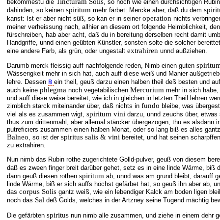
Tincturam Solis
bekommestu die
, so hoch wie einen durchsichtigen Rubin
spiritum
spirit
dahinden, so keinen
mehr färbet: Mercke aber, daß du dem
operation
kanst: Ist er aber nicht süß, so kan er in seiner
nichts verbring
meiner verheissung nach, allhier an diesem ort folgende Heimblichkeit, d
fürschreiben, hab aber acht, daß du in bereitung derselben recht damit umb
Handgriffe, unnd einen geübten Künstler, sonsten solte die solcher bereitt
extrahiren
eine andere Farb, als grün, oder ungestalt
unnd außziehen.
spiritum
Darumb merck fleissig auff nachfolgende reden, Nimb einen guten
Wässerigkeit mehr in sich hat, auch auff diese weiß und Manier außgetrieb
lehre. Dessen
℞
ein theil, geuß darzu einen halben theil deß besten und a
phlegma
Mercurium
auch keine
noch vegetabilischen
mehr in sich habe, 
und auff diese weise bereitet, wie ich in gleichen in letzten Theil lehren we
fundo
zimblich starck miteinander über, daß nichts in
bleibe, was übergest
spiritum vini
viel als es zusammen wigt,
darzu, unnd zeuchs über, etwas s
thus zum drittenmahl, aber allemal stärcker übergezogen, thu es alsdann in
putreficiers zusammen einen halben Monat, oder so lang biß es alles gant
Balneo
spiritus salis & vini
, so ist der
bereitet, und hat seinen scharpffe
zu extrahiren.
Nun nimb das Rubin rothe zugerichtete Golld-pulver, geuß von diesem bere
daß es zween finger breit darüber gehet, setz es in eine linde Wärme, biß 
spiritum
dann geuß diesen rothen
ab, unnd was am grund bleibt, darauff ge
linde Wärme, biß er sich auffs höchst gefärbet hat, so geuß ihn aber ab, u
corpus Solis
das
gantz weiß, wie ein lebendiger Kalck am boden ligen blei
Sal
noch das
deß Golds, welches in der Artzney seine Tugend mächtig bewe
spiritus
Die gefärbten
nun nimb alle zusammen, und ziehe in einem dehr g