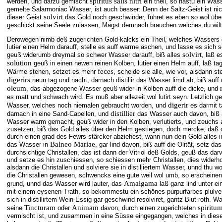
spiritus salis nitri
werden, und darzu gemischt
ein theil, so hastu ein Wass
gemelte Salarmoniac Wasser, ist auch besser: Denn der Saltz-Geist ist nic
solvirt
dieser Geist
das Gold noch geschwinder, führet es eben so wol übe
geschickt seine Seele zulassen; Magst demnach brauchen welches du wilt, 
Derowegen nimb deß zugerichten Gold-kalcks ein Theil, welches Wassers du 
lutier einen Helm darauff, stelle es auff warme äschen, und lasse es sich so
solvirt
geuß widerumb dreymal so schwer Wasser darauff, biß alles
, laß 
solution
geuß in einen newen reinen Kolben, lutier einen Helm auff, laß ta
feces
Wärme stehen, setzet es mehr
, scheide sie alle, wie vor, alsdann s
digerirs
neun tag und nacht, darnach distillir das Wasser limd ab, biß auff
oleum
, das abgezogene Wasser geuß wider in Kolben auff die dicke, und
es matt und schwach wird. Es muß aber allezeit wol lutirt seyn. Letzlich ge
digerir
Wasser, welches noch niemalen gebraucht worden, und
es darmit t
distillier
darnach in eine Sand-Capellen, und
das Wasser auch davon, biß a
Wasser warm gemacht, geuß wider in den Kolben, verlutierts, und zeuchs 
zusetzen, biß das Gold alles über den Helm gestiegen, doch mercke, daß 
durch einen grad des Fewrs stärcker abziehest, wann nun dein Gold alles in
Balneo Mariae
das Wasser in
, gar lind davon, biß auff die Olität, setz d
durchsichtige Christallen, das ist dann der Vitriol deß Golds, geuß das darvo
und setze es hin zuschiessen, so schiessen mehr Christallen, dies widerho
alsdann die Christallen und solviere sie in distilliertem Wasser, unnd thu wo
die Christallen gewesen, schwencks eine gute weil wol umb, so erscheinen 
Amalgama
grund, unnd das Wasser wird lauter, das
laß ganz lind unter ei
mit einem eysenen Trath, so bekommestu ein schönes purpurfarbes plulver
sich in distillirtem Wein-Essig gar geschwind resolviret, gantz Blut-roth. 
Tincturam
Animam
spiritum
seine
oder
davon, durch einen zugerichteten
vermischt ist, und zusammen in eine Süsse eingegangen, welches in dies