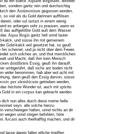
Aquam Reginam
t du ein starck
, distillier
ben, sondern gantz rein und durchsichtig
Antimonium
 durch den
gegossen worden,
n, so viel als du Gold darinnen aufflösen
sal tartari
darein, oder
in einem wenig
 wird es anfangen sehr zu prausen, wann es
 biß das auffgelößte Gold auß dem Wasser
Aqua Regis
n das
gantz hell unnd lauter
-kalck, und süsse ihn mit gemeinem
er Gold-kalck wol gesetzet hat, so geuß
 hin scheinet, und ja nicht über dem Fewer,
ündet sich solches an, und thut mercklichen
ewalt und Macht, daß ihm kein Mensch
distillirten
arcken
Essig, geuß ihn darauff,
mmer umbgerührt, daß sichs am boden nicht
gen wider benommen, hab aber wol acht mit
rsehung, dann geuß den Essig darvon, süsse
rrosiv per alembicum
getrieben werden,
spiritu
es das höchste Wunder ist, auch mit
corpus
u Gold in ein
kan gebracht werden.
dich nun alles durch diese meine helle
esinnet seyn, alle solche hierzu
in verschwiegen halten, unnd nichts an dir
nen wegen unnd stegen befohlen, höre
Arcani
ses
auch theilhafftig machen, und dir
nd lasse darein fallen etliche tropffen