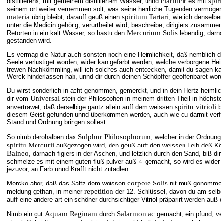
clarificir
spir
distillierens, mit gemeinem distilliertem Wasser, unnd
es mit
seinem ort weiter vernemmen solt, was seine herrliche Tugenden vermögen
materia
spiritum Tartari
übrig bleibt, darauff geuß einen
, wie ich denselbe
unter die Medicin gehörig, verurtheilet wird, beschreibe, dirigiers zusamme
Mercurium Solis
Retorten in ein kalt Wasser, so hastu den
lebendig, darna
gestanden wird.
Es vermag die Natur auch sonsten noch eine Heimlichkeit, daß nemblich d
Seele verlustiget worden, wider kan gefärbt werden, welche verborgene He
trewen Nachkömmling, will ich solches auch entdecken, damit du sagen kan
Werck hinderlassen hab, unnd dir durch deinen Schöpffer geoffenbaret wor
Du wirst sonderlich in acht genommen, gemerckt, und in dein Hertz heimli
Universal
dir vom
-stein der Philosophen in meinem dritten Theil in höchs
spiritu vitrioli
anvertrawet, daß derselbige gantz allein auff dem weissen
b
diesem Geist gefunden unnd überkommen werden, auch wie du darmit verfa
Stand und Ordnung bringen sollest.
Sulphur Philosophorum
So nimb derohalben das
, welcher in der Ordnun
spiritu Mercurii
außgezogen wird, den geuß auff den weissen Leib deß Köni
Balneo
, darnach figiers in der Aschen, und letzlich durch den Sand, biß dir
schmelze es mit einem guten fluß-pulver auß ♃ gemacht, so wird es wider
jezuvor, an Farb unnd Krafft nicht zutadlen.
corpore Solis
Mercke aber, daß das Saltz dem weissen
nit muß genommen
repetition
meldung gethan, in meiner
der 12. Schlüssel, davon du am selb
auff eine andere art ein schöner durchsichtiger Vitriol präparirt werden au
Aquam Reginam
Salarmoniac
Nimb ein gut
durch
gemacht, ein pfund, v