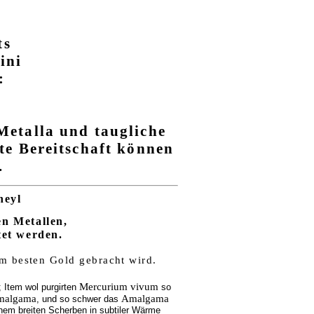
ts
ini
:
Metalla und taugliche
ste Bereitschaft können
.
heyl
en Metallen,
tet werden.
m besten Gold gebracht wird.
Mercurium vivum
Item wol purgirten
so
malgama
Amalgama
, und so schwer das
nem breiten Scherben in subtiler Wärme