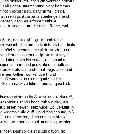
corpus
, und bleibet letzlichen ein weisses
u salis
ohne unterrichtung nicht kommen
extrahiren
en noch
, darumb will ich dir,
spiritum salis
en süssen
zuerlangen, auch
gehest, dann es erfordert subtile
spiritus
ete
an statt der edlen Röthe, wol
 Salis
phlegmirt
, der wol
und keine
en, wie ich dich am ende deß letzten Theils
spiritum vini
uffs höchst gebrachten
, der
sulphur vini
sondern ein lauterer
seye,
rde, lutier einen Helm auff, und zeuchs
iegen ist, nim und geuß abermal halb so
tärcker als das erste mal, wigs aber, und
 einen Kolben wol verlutiert, und
z süß worden, in einem gantz linden
n Geschmack verlohren, und ist geschickt
spiritu salis & vini
itteten
so viel darauff,
spiritus
der
schön hoch roth worden, als
uß einen newen, setz wider wol verlutirt in
nd widerhole die Auff- unnd Abgiessung, biß
bt, das verwahre, dann darinnen steckt
iset, wie hernach soll angezeigt werden.
Balneo
spiritus
elinden
die
davon, so