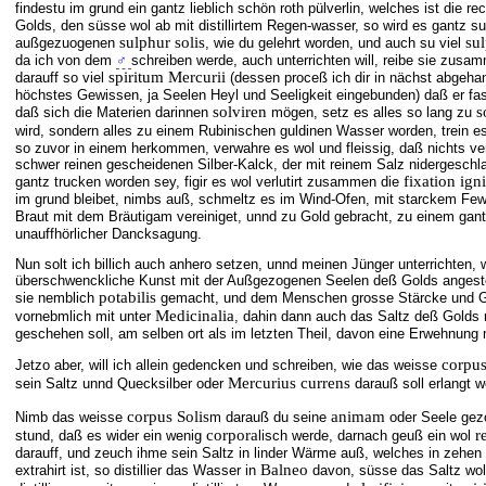
findestu im grund ein gantz lieblich schön roth pülverlin, welches ist die re
Golds, den süsse wol ab mit distillirtem Regen-wasser, so wird es gantz su
sulphur solis
su
außgezuogenen
, wie du gelehrt worden, und auch su viel
da ich von dem
♂
schreiben werde, auch unterrichten will, reibe sie zusam
spiritum Mercurii
darauff so viel
(dessen proceß ich dir in nächst abgehand
höchstes Gewissen, ja Seelen Heyl und Seeligkeit eingebunden) daß er fas
solviren
s
daß sich die Materien darinnen
mögen, setz es alles so lang zu
wird, sondern alles zu einem Rubinischen guldinen Wasser worden, trein e
so zuvor in einem herkommen, verwahre es wol und fleissig, daß nichts ve
schwer reinen gescheidenen Silber-Kalck, der mit reinem Salz nidergesch
fixation ign
gantz trucken worden sey, figir es wol verlutirt zusammen die
im grund bleibet, nimbs auß, schmeltz es im Wind-Ofen, mit starckem Fewer
Braut mit dem Bräutigam vereiniget, unnd zu Gold gebracht, zu einem ga
unauffhörlicher Dancksagung.
Nun solt ich billich auch anhero setzen, unnd meinen Jünger unterrichten, 
überschwenckliche Kunst mit der Außgezogenen Seelen deß Golds angeste
potabilis
sie nemblich
gemacht, und dem Menschen grosse Stärcke und Ge
Medicinalia
vornebmlich mit unter
, dahin dann auch das Saltz deß Golds
geschehen soll, am selben ort als im letzten Theil, davon eine Erwehnung
corpus
Jetzo aber, will ich allein gedencken und schreiben, wie das weisse
Mercurius currens
sein Saltz unnd Quecksilber oder
darauß soll erlangt w
corpus Solis
animam
Nimb das weisse
m darauß du seine
oder Seele ge
corpora
r
stund, daß es wider ein wenig
lisch werde, darnach geuß ein wol
darauff, und zeuch ihme sein Saltz in linder Wärme auß, welches in zehen
Balneo
extrahirt ist, so distillier das Wasser in
davon, süsse das Saltz wol