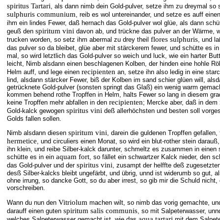
spiritus Tartari
, als dann nimb dein Gold-pulver, setze ihm zu dreymal so
sulphuris communium
, reib es wol untereinander, und setze es auff eine
ihm ein lindes Fewer, daß hernach das Gold-pulver wol glüe, als dann schü
spiritum vini
geuß den
davon ab, und trückne das pulver an der Wärme, w
flores sulphuris
trucken worden, so setz ihm abermal zu drey theil
, und l
das pulver so da bleibet, glüe aber mit stärckerem fewer, und schütte es i
mal, so wird letztlich das Gold-pulver so weich und luck, wie ein harter Butt
leicht, Nimb alsdann einen beschlagenen Kolben, der hinden eine hohle Rö
recipienten
Helm auff, und lege einen
an, setze ihn also ledig in eine star
lind, alsdann stärcker Fewer, biß der Kolben im sand schier glüen will, a
getrücknete Gold-pulver (sonsten springt das Glaß) ein wenig warm gemac
kommen behend rothe Tropffen in Helm, halts Fewer so lang in diesem grad
recipienten
keine Tropffen mehr abfallen in den
; Mercke aber, daß in dem
spiritus vini
Gold-kalck gewogen
deß allerhöchsten und besten soll vorges
Golds fallen sollen.
spiritum vini
Nimb alsdann diesen
, darein die guldenen Tropffen gefallen, t
hermetice
, und circuliers einen Monat, so wird ein blut-rother stein darau
ihn klein, und reibe Silber-kalck darunter, schmeltz es zusammen in einen 
aquam fort
schütte es in ein
, so fället ein schwartzer Kalck nieder, den sc
spiritus vini
das Gold-pulver und der
, zusampt der helffte deß zugesetzten
desß Silber-kalcks bleibt ungefärbt, und übrig, unnd ist widerumb so gut, a
ohne irrung, so dancke Gott, so du aber irrest, so gib mir die Schuld nicht, 
vorschreiben.
Vitriolum
Wann du nun den
machen wilt, so nimb das vorig gemachte, und
spiritum salis communis
darauff einen guten
, so mit Salpeterwasser, un
aqua tartari
welches Salpeterwasser gemacht ist, wie das
mit dem Salpete