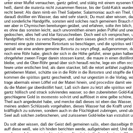
unter einer Muffel verrauchen, gantz gelind, und stätig mit einem eysenen 
materia
heiß, damit die
nicht zusammen fliesse, bis der Gold-Kalck wurden
recht bereit: Als dann nimb ein Theil Salpeter, Salarmoniac auch ein Theil, 
darauß distillier ein Wasser, das wird sehr starck; Du must aber wissen, d
und sonderliche Handgriffe, sonsten wird solches nach gemeinem Brauch n
wer aber in Chymischen bereitungen geübet, und erfahren, solte ihm bilic
es ohne das sonsten leicht, auch unvonnöthen einem jeden Püffel und une
gedoschen, alles hell und klar fürzuschreiben. Doch weil ich versprochen,
Handgriffen nichts zu verschweigen, und dann sieses gleich mit untergehört
Retortam
spiritus
nemest eine gute steinerne
so beschlagen, und die
wol h
Retorta
gestalt wie eine andere gemeine
zu seyn pflegt, außgenommen, da
noch eine Röhr habe, gleich der sich in die Höhe geführt, einer guten halbe
ohngefeher zween Finger darein stossen kanst, die maure in einen distilliro
rec
bleibe, und die Ober-Röhr gerad über sich herauß reiche, lege ein offen
fewre unter erstlichen lind, als dann starcker, biß die retort anfähet zuglü
Retorten
getriebenen Materi, schütte sie in die Röhr in die
und stopffe die
spiritus
kommen die
gantz geschwindt, und nur ungestüm in die Vorlag, w
procedire
trage abermals einen Löffel vol der Materi hinein, und
damit wie 
spiritus
du die Materi gar überdistillirt hast; Laß sich dann zu letzt alle
wol 
gantz höllisch und strack solvirendes wasser, so den zubereiteten Gold-Ka
in momento solvirt
geschlagene Gold
und aufflöset in eine gelbe schöne, 
Theil auch angedeutet habe, und mercke daß dieses ist eben das Wasser, 
meines andern Schlüssels vorgehalten, dieses Wasser hat die Krafft unnd 
kräfftiglich zu solviren, sondern auch in die Flüchtigkeit zubringen, unnd 
extrahirt
Seel auß solchen zerbrochenen, und zurissenen Gold-leibe kan
u
salis
Du solt aber wissen, daß der Geist deß gemeinen
, eben dasselbige t
auff diese weiß, wie ich hinden berichten werde, außgetrieben wird; Und 