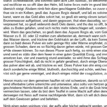
Salmiac
starck Scheidtwasser, und solvirest darin acht Loth
, so bekommes
feces
und rectificier es so offt über den Helm, biß keine
mehr im grund blei
übersich steigt: Alsdann nimb fein dünn geschlagene Goldrollen, so zuvor
Aquam Regis
thue sie in ein Kolben, geuß das
darauff, und laß es solvire
oleum tartari
kanst, wann es das Gold alles solvirt hat, so geuß ein wenig
Brunnenwasser auffgelöset, und darein gegossen, thut eben dasselbig, so
verprauset hat, so geuß widerumb desß Oels darein, und thu das so offt,
alles zu Boden gefallen, unnd sich nichts mehr niderschlagen will, sonder
Aquam Regis
wird. Wann das geschehen, so geuß dann das
ab, vom Gold
Wasser zu 8. 10. oder 12 mahlen zum allerbesten ab, demnach wann sich d
das Wasser davon, und trückne den Gold-kalck an der Lufft, da kein Sonne
dann so bald dieses Pulver ein sehr geringe Hitz oder Wärme empfindet, z
grossen Schaden, dann es so flüchtig davon gehen würde, mit grossen G
wᒄrde stewen können. So nun dieses Pluver auch fertig, so nimb einen st
unnd send es stäts über dem fewer in einer guten Quantität Essig, und i
ansetzen kan, vier und zwantzig stund aneinader, so wird ihme das Schla
grosser Fürschtigkeit, daß du nicht in gefahr gerathest, durch einige Obe
co
das pulver aber wol ab, und trückne es wol. Dises Pulver kan ohn einig
durch sonderliche einige Mittel, bluthroth, durchsichtig und schön, welch
vini
coagulation
sich gar gerne vereiniget, und druch einiges mittel der
, z
Hievon mustu vor dem gemeinen hauffen nit viel schwetzen, darumb so ich 
unnd offenbahre Lehre unterrichte und unterweise, also soltu von hertzen g
geschriebene Heimlichkeiten biß an dein letztes Ende, und in die Grub hine
vermercken lassen, oder du bist dem Teuffel in seine Macht auff allen dei
derswegen mit fleiss auff meine nachfolgende Wort, dann ich will dich die
auff dein Gewissen geben und befehlen.
spiritum vini
Nimb einen guten
, der auffs aller höchst gebracht worden, un