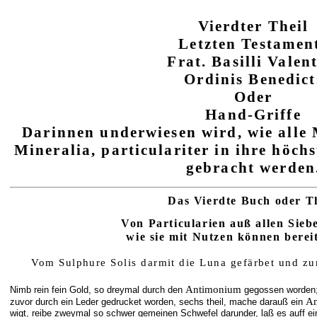
Vierdter Theil
Letzten Testamen
Frat. Basilli Valent
Ordinis Benedict
Oder
Hand-Griffe
Darinnen underwiesen wird, wie alle 
Mineralia, particulariter in ihre höch
gebracht werden
Das Vierdte Buch oder T
Von Particularien auß allen Sieb
wie sie mit Nutzen können berei
Vom
Sulphure Solis
darmit die
Luna
gefärbet und zu
Antimonium
Nimb rein fein Gold, so dreymal durch den
gegossen worden; 
A
zuvor durch ein Leder gedrucket worden, sechs theil, mache darauß ein
wigt, reibe zweymal so schwer gemeinen Schwefel darunder, laß es auff ei