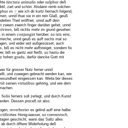
tinctura animalis
sulphur
chte
oder
deß
btil, zart und schön. Alsdann nimb solchen
lphur es
♂
wie ich dir kurtz hernach folgend,
men, unnd thue sie in ein rein Glaß, geuß
elten Theil eröffnet, unnd auff dein
t zween zwerch finger darüber gehet, unnd
olviren
, biß nichts mehr im grund gesehen
conjungirt
s in einem
herüber, so ists eins,
rrieche, unnd geuß es auff sechs mal so
lagen, und wider wol außgesüsset, auch
is
, biß es nicht mehr auffsteiget, sondern fix
, biß es gantz wol fleißt, so hastu die
gradu
ntz hohen
, darfür dancke Gott mit
was für grosser Nutz ferner unnd
llt, und zuwegen gebracht werden kan, wie
sundheit eingiessen kan. Weila ber dieses
virtutibus
 mit seinen
gehörig, und wie dem
 machen.
 Solis
ferners soll zerlegt, und durch Kunst
erden. Dessen proceß ist also.
reverberier
zogen,
es gelind auff eine halbe
ectifi
cirtes Honig-wasser, so corrosivisch,
 tagen geschicht, wann das Saltz alles
 ab durch öfftere Widerholung deß