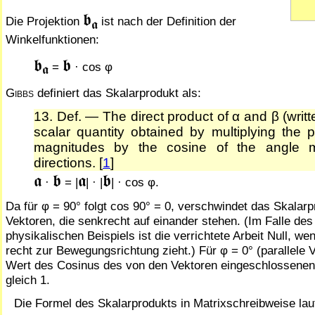
𝖇
Die Projektion
ist nach der Definition der
𝖆
Winkelfunktionen:
𝖇
𝖇
=
· cos φ
𝖆
Gibbs
definiert das Skalarprodukt als:
13. Def. — The direct product of α and β (writte
scalar quantity obtained by multiplying the p
magnitudes by the cosine of the angle 
directions. [
1
]
𝖆
𝖇
𝖆
𝖇
·
= |
| · |
| · cos φ.
Da für φ = 90° folgt cos 90° = 0, verschwindet das Skalarp
Vektoren, die senkrecht auf einander stehen. (Im Falle de
physikalischen Beispiels ist die verrichtete Arbeit Null, w
recht zur Bewegungsrichtung zieht.) Für φ = 0° (parallele V
Wert des Cosinus des von den Vektoren eingeschlossenen
gleich 1.
Die Formel des Skalarprodukts in Matrixschreibweise lau