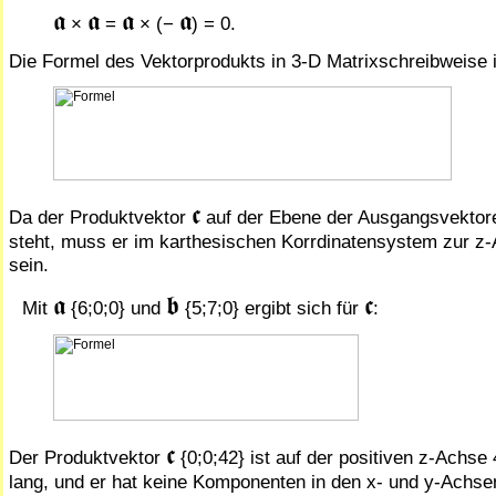
𝖆
𝖆
𝖆
𝖆
×
=
× (−
) = 0.
Die Formel des Vektorprodukts in 3-D Matrixschreibweise i
𝖈
Da der Produktvektor
auf der Ebene der Ausgangsvektor
steht, muss er im karthesischen Korrdinatensystem zur z-
sein.
𝖆
𝖇
𝖈
Mit
{6;0;0} und
{5;7;0} ergibt sich für
:
𝖈
Der Produktvektor
{0;0;42} ist auf der positiven z-Achse 
lang, und er hat keine Kom­po­nen­ten in den x- und y-Achse