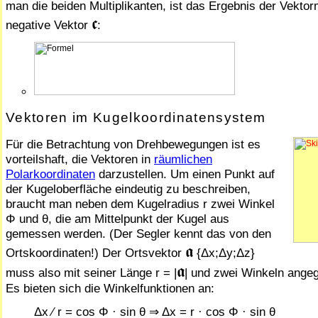
man die beiden Multiplikanten, ist das Ergebnis der Vek­tor­mul­
𝖈
negative Vektor
:
Vektoren im Kugelkoordinatensystem
Für die Betrachtung von Drehbewegungen ist es
vorteilshaft, die Vektoren in
räumlichen
Polarkoordinaten
darzustellen. Um einen Punkt auf
der Kugeloberfläche eindeutig zu beschreiben,
braucht man neben dem Kugelradius r zwei Winkel
Φ und θ, die am Mittelpunkt der Kugel aus
gemessen werden. (Der Segler kennt das von den
𝖆
Ortskoordinaten!) Der Ortsvektor
{Δx;Δy;Δz}
𝖆
muss also mit seiner Länge r = |
| und zwei Winkeln ange
Es bieten sich die Winkelfunktionen an:
Δx ⁄ r = cos Φ · sin θ ⇒ Δx = r · cos Φ · sin θ