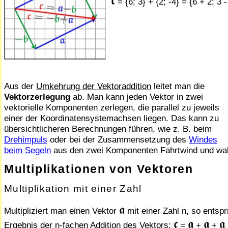
𝖈
= {6; 3} + {2; -4} = {6 + 2; 3 -
Aus der
Umkehrung der Vektoraddition
leitet man die
Vektorzerlegung
ab. Man kann jeden Vektor in zwei
vektorielle Komponenten zerlegen, die parallel zu jeweils
einer der Ko­or­di­na­ten­sy­stem­ach­sen liegen. Das kann zu
übersichtlicheren Be­rech­nun­gen führen, wie z. B. beim
Drehimpuls
oder bei der Zusammensetzung des
Win­des
beim Se­geln
aus den zwei Komponenten Fahrtwind und wa
Multiplikationen von Vektoren
Multiplikation mit einer Zahl
𝖆
Multipliziert man einen Vektor
mit einer Zahl n, so entspr
𝖈
𝖆
𝖆
𝖆
Ergebnis der n-fachen Addition des Vektors:
=
+
+