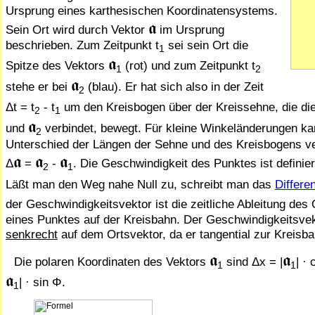
Ursprung eines karthesischen Koordinatensystems.
𝖆
Sein Ort wird durch Vektor
im Ursprung
beschrieben. Zum Zeitpunkt t
sei sein Ort die
1
𝖆
Spitze des Vektors
(rot) und zum Zeitpunkt t
1
2
𝖆
stehe er bei
(blau). Er hat sich also in der Zeit
2
Δt = t
- t
um den Kreisbogen über der Kreissehne, die di
2
1
𝖆
und
verbindet, bewegt. Für kleine Winkeländerungen k
2
Unterschied der Längen der Sehne und des Kreisbogens v
𝖆
𝖆
𝖆
Δ
=
-
. Die Geschwindigkeit des Punktes ist definier
2
1
Läßt man den Weg nahe Null zu, schreibt man das
Differen
der Geschwindigkeitsvektor ist die zeitliche Ableitung des
eines Punktes auf der Kreisbahn. Der Geschwindigkeitsvek
senkrecht
auf dem Ortsvektor, da er tangential zur Kreisbah
𝖆
𝖆
Die polaren Koordinaten des Vektors
sind Δx = |
| ·
1
1
𝖆
| · sin Φ.
1