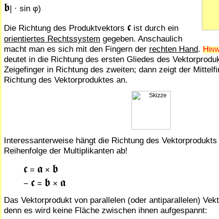
𝖇
| · sin φ)
𝖈
Die Richtung des Produktvektors
ist durch ein
orientiertes Rechts­sys­tem
gegeben. Anschaulich
macht man es sich mit den Fingern der
rech­ten Hand
.
Hinw
deutet in die Richtung des ersten Glie­des des Vektorprodu
Zeigefinger in Richtung des zweiten; dann zeigt der Mittelfi
Richtung des Vektorproduktes an.
Interessanterweise hängt die Richtung des Vektorprodukts
Reihenfolge der Multiplikanten ab!
𝖈
𝖆
𝖇
=
×
𝖈
𝖇
𝖆
−
=
×
Das Vektorprodukt von parallelen (oder antiparallelen) Vekto
denn es wird keine Fläche zwi­schen ihnen aufgespannt: