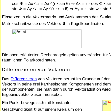
cos Φ = Δx ⁄ a′ = Δx ⁄ (r · sin θ) ⇒ Δx = r · cos Φ · si
sin Φ = Δy ⁄ a′ = Δy ⁄ (r · sin θ) ⇒ Δy = r ·sin Φ · sin 
Einsetzen in die Vektormatrix und Ausklammern des Skalars
𝖆
Matrixschreibweise des Vektors
in Kugelkoordinaten:
Die oben erläuterten Rechenregeln gelten unverändert für 
räumlichen Polarkoordinaten.
Differenzieren von Vektoren
Das
Differenzieren
von Vektoren beruht im Grunde auf der
Vektors in seine drei kar­the­si­schen Komponenten und dem
der Komponenten, die man dann durch Vektoraddition wie
Ergebnisvektor zusammensetzt.
Ein Punkt bewege sich mit konstanter
𝖛
Geschwindigkeit
auf einem Kreis um den