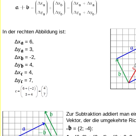
In der rechten Abbildung ist:
Δx
= 6,
𝖆
Δy
= 3,
𝖆
Δx
= -2,
𝖇
Δy
= 4,
𝖇
Δx
= 4,
𝖈
Δy
= 7,
𝖈
Zur Subtraktion addiert man ei
Vektor, der die umgekehrte Ric
𝖇
-
= {2; -4}: