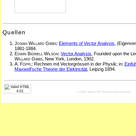
Quellen
Josiah Willard Gibbs
:
Elements of Vector Analysis
, (Eigenve
1881-1884.
Edwin Bidwell Wilson
:
Vector Analysis
, Founded upon the Le
Willard Gibbs
, New York, London, 1902.
A. Föppl
: Rechnen mit Vectorgrössen in der Physik; in:
Einfü
Maxwell′sche Theorie der Elektricität
, Leipzig 1894.
© Rainer Stumpe URL: http://www.rainerstumpe.de