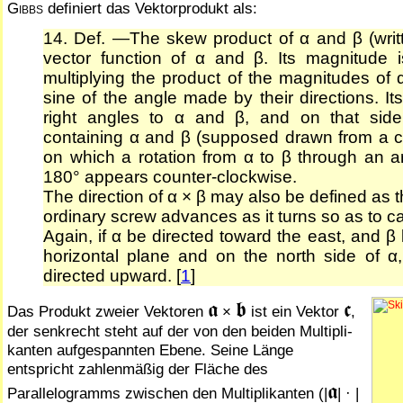
Gibbs
definiert das Vektorprodukt als:
14. Def. —The skew product of α and β (writt
vector function of α and β. Its magnitude 
multiplying the product of the magnitudes of
sine of the angle made by their directions. Its 
right angles to α and β, and on that side
containing α and β (supposed drawn from a 
on which a rotation from α to β through an a
180° appears counter-clockwise.
The direction of α × β may also be defined as t
ordinary screw advances as it turns so as to ca
Again, if α be directed toward the east, and β 
horizontal plane and on the north side of α,
directed upward. [
1
]
𝖆
𝖇
𝖈
Das Produkt zweier Vektoren
×
ist ein Vektor
,
der senkrecht steht auf der von den beiden Mul­tip­li­
kan­ten aufgespannten Ebene. Seine Länge
entspricht zah­len­mäßig der Fläche des
𝖆
Parallelogramms zwischen den Mul­ti­pli­kan­ten (|
| · |