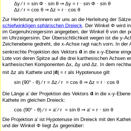
Δy ⁄ r = sin Φ · sin θ ⇒ Δy = r · sin Φ · sin θ
Δz ⁄ r = cos θ ⇒ Δz = r · cos θ
Zur Herleitung erinnern wir uns an die Herleitung der Sätze
schiefwinkligen sphärischen Dreieck
. Der Winkel Φ wird i
im Gegenuhrzeigersinn angegeben, der Winkel θ von der p
im Uhrzeigersinn. Der Übersichtlichkeit wegen ist die y-Ac
Zeichenebene gedreht, die x-Achse ragt nach vorn. In der A
𝖆
senkrechte Projektion des Vektors
in die x-y-Ebene ein­ge
Lote von deren Spitze auf die drei karthesischen Achsen er
karthesischen Kom­po­nen­ten Δx, Δy und Δz. In dem rechtw
𝖆
mit Δz als Kathete und |
| = r als Hypotenuse gilt
sin (90° - θ) ⁄ r = Δz ⁄ r = cos θ ⇒ Δz = r · cos θ
𝖆
Die Länge a′ der Projektion des Vektors
in die x-y-Ebene 
Kathete im gleichen Dreieck:
cos (90° - θ) ⁄ r = a′ ⁄ r = sin θ ⇒ a′ = r · sin θ
Die Projektion a′ ist Hypotenuse im Dreieck mit den Kathe
und der Winkel Φ liegt Δx ge­gen­über: