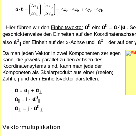
𝖆
𝖆
𝖆
𝖆
0
0
Hier führen wir den
Einheitsvektor
ein:
=
⁄ |
|. S
ge­schick­ter­wei­se den Ein­hei­ten auf den Koordinatenachse
𝖆
𝖆
0
0
also
der Einheit auf der x-Achse und
der auf der 
∥
⊥
Da man jeden Vektor in zwei Komponenten zerlegen
kann, die jeweils parallel zu den Achsen des
Koordinatensytems sind, kann man jede der
Komponeten als Skalarprodukt aus einer (reelen)
Zahl i, j und dem Einheitsvektor darstellen.
𝖆
𝖆
𝖆
=
+
∥
⊥
𝖆
𝖆
0
= i ·
∥
∥
𝖆
𝖆
0
= j ·
⊥
⊥
Vektormultiplikation