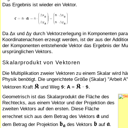
Das Ergebnis ist wieder ein Vektor.
Da Δx und Δy durch Vektorzerlegung in Komponenten paral
Koordinatenachsen erzeugt werden, ist der aus der Additio
der Komponenten entstehende Vektor das Ergebnis der Mul­tip
ur­sprüng­lichen Vektors.
Skalarprodukt von Vektoren
Die Multiplikation zweier Vektoren zu einem Skalar wird häu
Physik benötigt. Die ungerichtete Größe (Skalar) "Arbeit A"
𝕶
𝖘
𝕶
𝖘
Vektoren Kraft
und Weg
:
A
=
·
.
Geometrisch ist das Skalarprodukt die Fläche des
Rechtecks, aus einem Vektor und der Projektion des
zweiten Vektors auf den ersten. Diese Fläche
𝖆
errechnet sich aus dem Betrag des Vektors
und
𝖇
𝖇
𝖆
dem Betrag der Projektion
des Vektors
auf
.
𝖆