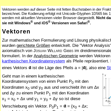
Vektoren werden auf dieser Seite mit fetten Buchstaben in der Frakt
bezeichnet. Die Kodierung erfolgt mit Unicode-Glyphen 1D565 bis 
werden mit aktuellen Versionen vieler Browser dargestellt.
Nicht da
®
®
®
sie mit Windows
und iOS
Versionen von Safari
.
Vektoren
Zur mathematischen Formulierung und Lösung physikalisc
wurden
gerichtete Größen
ent­wickelt. Die "Vektor Analysis
axiomatisch von
Josuah Willard Gibbs
im dreidimensiona
formuliert.
In der
Ana­ly­ti­schen Geometrie
werden Vektoren 
karthesischen Ko­or­di­na­ten­sy­stem
als Pfeile repräsentiert.
𝖆
𝖆
eines Vektors
ist die Läge des Pfeils a = |
|, also eine
St
Geht man in einem karthesischen
Koordinatensystem von einm Punkt P
mit den
0
Koordinaten x
und y
aus und verschiebt ihn um Δx
0
0
und Δy zu einem Punkt P
mit den Koordinaten
1
x
= x
+ Δx und y
= y
+ Δy so ist diese
1
0
1
0
𝖆
Verschiebung ein Vektor. P
P
=
= {x
+ Δx;
0
1
0