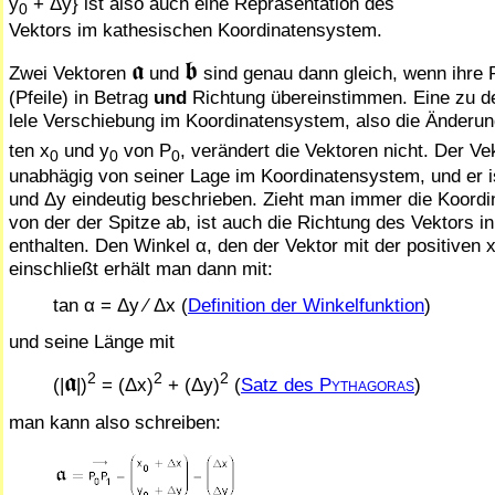
y
+ Δy} ist also auch eine Repräsentation des
0
Vektors im kathesischen Koordinatensystem.
𝖆
𝖇
Zwei Vektoren
und
sind genau dann gleich, wenn ihre
(Pfeile) in Betrag
und
Richtung über­ein­stimmen. Eine zu d
lele Verschiebung im Koordinatensystem, also die Änderung 
ten x
und y
von P
, verändert die Vektoren nicht. Der Ve
0
0
0
unabhägig von seiner Lage im Koordinatensystem, und er i
und Δy eindeutig beschrieben. Zieht man immer die Koordi
von der der Spitze ab, ist auch die Richtung des Vektors i
enthalten. Den Winkel α, den der Vektor mit der positiven
einschließt erhält man dann mit:
tan α = Δy ⁄ Δx (
Definition der Winkelfunktion
)
und seine Länge mit
𝖆
2
2
2
(|
|)
= (Δx)
+ (Δy)
(
Satz des
Pythagoras
)
man kann also schreiben: